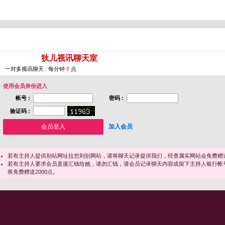
您即将进入 [
狄儿视讯聊天室
]
一对多视讯聊天 : 每分钟
8
点
使用会员身份进入
帐号 :
密码 :
验证码 :
加入会员
若有主持人提供别站网址拉您到别网站，请将聊天记录提供我们，经查属实网站会免费赠送
若有主持人要求会员直接汇钱给她，请勿汇钱，请会员记录聊天内容或留下主持人银行帐
将免费赠送2000点。