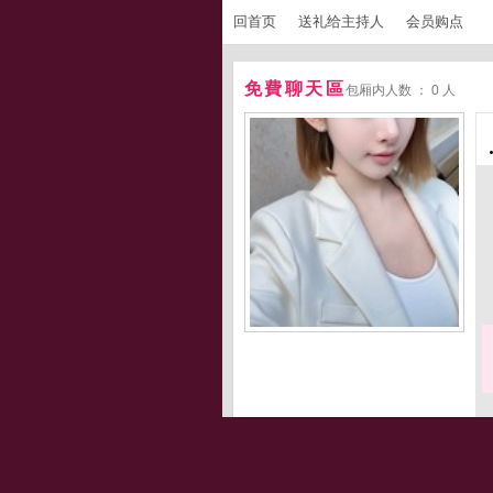
回首页
送礼给主持人
会员购点
免費聊天區
包厢内人数 ： 0 人