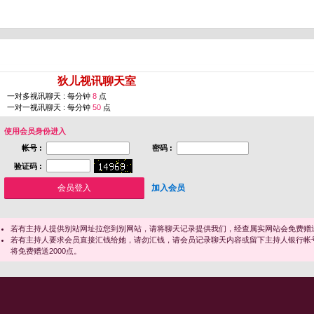
您即将进入 [
狄儿视讯聊天室
]
一对多视讯聊天 : 每分钟
8
点
一对一视讯聊天 : 每分钟
50
点
使用会员身份进入
帐号 :
密码 :
验证码 :
加入会员
若有主持人提供别站网址拉您到别网站，请将聊天记录提供我们，经查属实网站会免费赠送
若有主持人要求会员直接汇钱给她，请勿汇钱，请会员记录聊天内容或留下主持人银行帐
将免费赠送2000点。