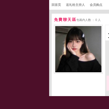
回首页
送礼给主持人
会员购点
免費聊天區
包厢内人数 ： 0 人